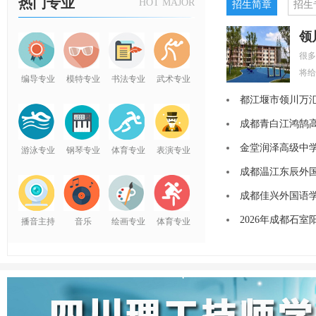
热门专业
HOT MAJOR
招生简章
招生
很多
将给
编导专业
模特专业
书法专业
武术专业
都江堰市领川万汇
成都青白江鸿鹄高
金堂润泽高级中学
游泳专业
钢琴专业
体育专业
表演专业
成都温江东辰外国
成都佳兴外国语学校
2026年成都石
播音主持
音乐
绘画专业
体育专业