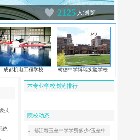
2125
人浏览
成都机电工程学校
树德中学博瑞实验学校
本专业学校浏览排行
级技
院校动态
系统
都江堰玉垒中学学费多少?玉垒中学录取分数线
。