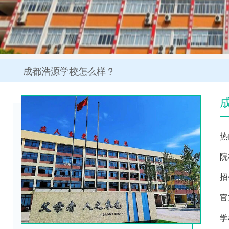
成都浩源学校怎么样？
热
院
招
官
学