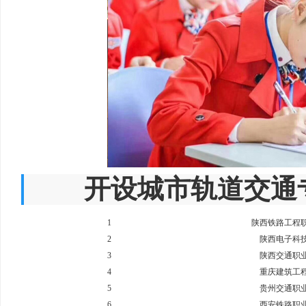
开设城市轨道交通专
1
陕西铁路工程
2
陕西电子科
3
陕西交通职
4
重庆建筑工
5
贵州交通职
6
西安铁路职