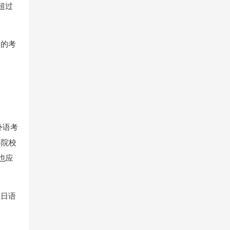
超过
定的考
外语考
等院校
也应
位日语