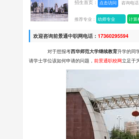
招生首页：
点击访问
咨询电
推荐专业：
幼师专业
计算
欢迎咨询前景通中职网电话：
17360295594
对于想报考
西华师范大学继续教育
升学的同
请学士学位该如何申请的问题，
前景通职校网
立足于