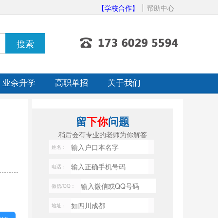
【学校合作】
帮助中心
业余升学
高职单招
关于我们
留
下你
问题
稍后会有专业的老师为你解答
姓名：
电话：
微信/QQ：
地址：