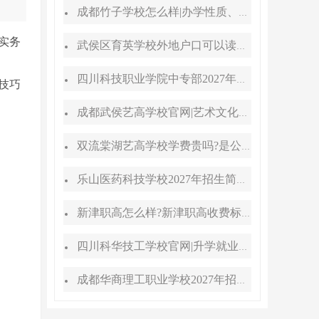
成都竹子学校怎么样|办学性质、地址、学费汇总
实务
武侯区育英学校外地户口可以读吗?转学插班条件
四川科技职业学院中专部2027年招生简章|招生专业|升学途径
技巧
成都武侯艺高学校官网|艺术文化高考班能高考吗
双流棠湖艺高学校学费贵吗?是公办还是民办
乐山医药科技学校2027年招生简章、招生专业、招生对象
新津职高怎么样?新津职高收费标准
四川科华技工学校官网|升学就业双路径
成都华商理工职业学校2027年招生简章|招生专业|报名条件