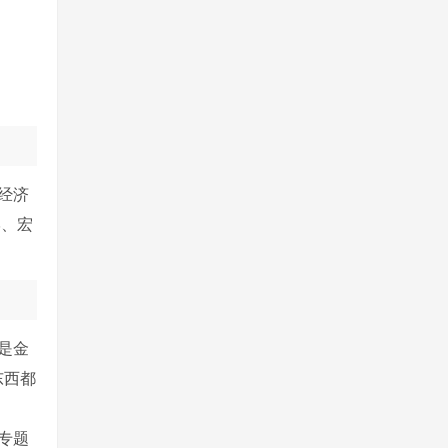
经济
学、宏
是金
东西都
专题