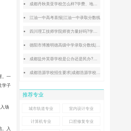
成都丹秋美亚学校怎么样?学费、地址、办学特色汇总
江油一中高考喜报|江油一中录取分数线
四川理工技师学院师资力量好吗?学校地址在哪里
德阳市博雅明德高级中学录取分数线|德阳中考普高参考
成都盐外芙蓉学校是公办还是民办?高考升学率高吗?
成都浩源学校招生要求|成都浩源学校升学率高吗?
署。一
让学子
推荐专业
到入场
城市轨道专业
室内设计专业
计算机专业
口腔修复专业
信。入