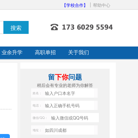
【学校合作】
帮助中心
业余升学
高职单招
关于我们
留
下你
问题
稍后会有专业的老师为你解答
姓名：
电话：
微信/QQ：
地址：