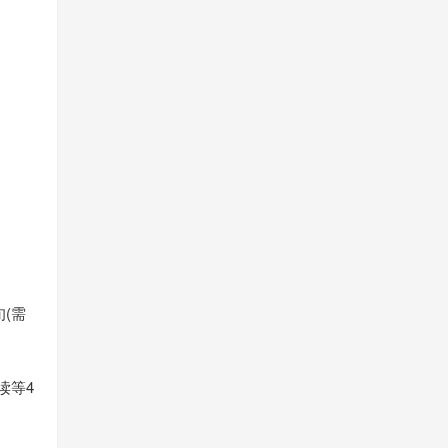
(需
读等4