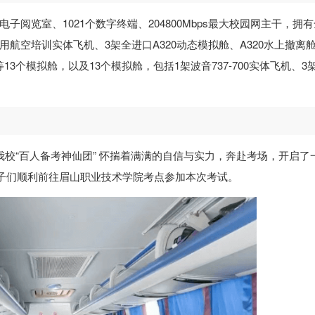
子阅览室、1021个数字终端、204800Mbps最大校园网主干，拥
通用航空培训实体飞机、3架全进口A320动态模拟舱、A320水上撤离
舱等13个模拟舱，以及13个模拟舱，包括1架波音737-700实体飞机、3
我校“百人备考神仙团” 怀揣着满满的自信与实力，奔赴考场，开启了
子们顺利前往眉山职业技术学院考点参加本次考试。