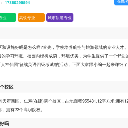
在线
话：
17360295594
专业
高铁专业
城市轨道专业
区和设施好吗是怎么样?首先，学校培养航空与旅游领域的专业人才
善的学习环境。校园内绿树成荫，环境优美，为学生提供了一个舒适
百人神仙团”征战英语四级考试!的活动，下面大家跟小编一起来详细
几个校区
府新区、仁寿(在建)两个校区，占地面积955481.12平方米;拥有12
部，拥有22个高职院校。
施好吗