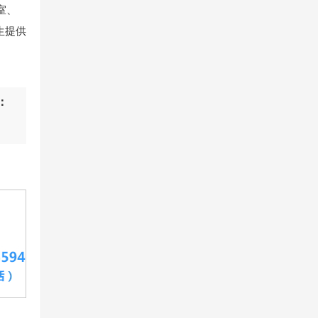
室、
生提供
：