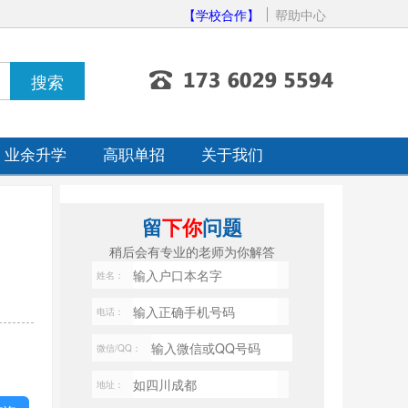
【学校合作】
帮助中心
业余升学
高职单招
关于我们
留
下你
问题
稍后会有专业的老师为你解答
姓名：
电话：
微信/QQ：
地址：