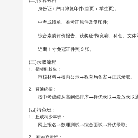
身份证 / 户口簿复印件(首页 + 学生页);
中考成绩单、准考证原件及复印件;
综合素质评价报告、获奖证书(竞赛、科创、文体等
近期 1 寸免冠证件照 3 张。
(三)录取流程
1、指标到校生：
审核材料→校内公示→教育局备案→正式录取。
2、普通统招：
按中考成绩从高到低排序→择优录取→发放录取
(四)特色班：
1、丘成桐少年班：
网上报名→数理测试→综合面试→择优录取;
2、国际/双语班：