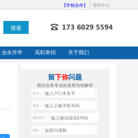
【学校合作】
帮助中心
业余升学
高职单招
关于我们
留
下你
问题
稍后会有专业的老师为你解答
姓名：
电话：
微信/QQ：
地址：