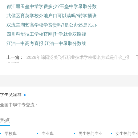
都江堰玉垒中学学费多少?玉垒中学录取分数
武侯区育英学校外地户口可以读吗?转学插班
双流棠湖艺高学校学费贵吗?是公办还是民办
四川科华技工学校官网|升学就业双路径
江油一中高考喜报|江油一中录取分数线
上一篇：
2026年绵阳泛美飞行职业技术学校报名方式是什么_报
名材料
学生交流群
全国中职中专交流：
热点
•
学校库
•
专业库
•
男生热门专业
•
女生热门专