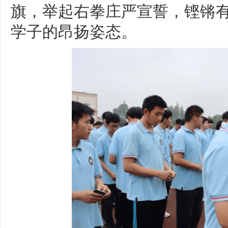
旗，举起右拳庄严宣誓，铿锵
学子的昂扬姿态。