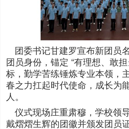
团委书记甘建罗宣布新团员
团员身份，锚定 “有理想、敢担
标，勤学苦练锤炼专业本领，
春之力扛起时代使命，成长为
人。
仪式现场庄重肃穆，学校领
戴熠熠生辉的团徽并颁发团员证