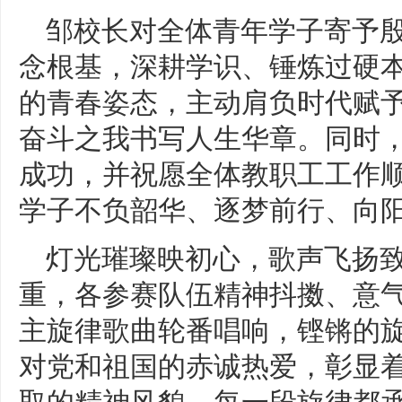
邹校长对全体青年学子寄予
念根基，深耕学识、锤炼过硬
的青春姿态，主动肩负时代赋
奋斗之我书写人生华章。同时
成功，并祝愿全体教职工工作
学子不负韶华、逐梦前行、向
灯光璀璨映初心，歌声飞扬
重，各参赛队伍精神抖擞、意
主旋律歌曲轮番唱响，铿锵的
对党和祖国的赤诚热爱，彰显
取的精神风貌。每一段旋律都