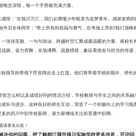
福都饱含深情，每一个手势都充满力量。
长感悟：“在领川万汇，我们从懵懂少年蜕变为追梦青年。感谢老师的
号召全体同学：“带上所有的祝福与勇气，在考场上亮剑!我们顶峰相
。一张张笑脸、一句句加油，跨越时空汇聚成最温暖的力量。蒋校长
过战旗，奋力挥舞，全场沸腾。战旗猎猎，象征着使命与担当的传递
，在校领导的带领下昂首阔步走上红毯。他们将带着学校的期许、师长
师资怎么样以及成绩好吗的情况介绍，学校教师与学生之间的关系融
的成长与进步。这种良好的师生互动，营造了一个积极向上的学习氛
更多的
四川中职学校
新闻，请大家继续关注前景通中职网。
ml，转载请著名出处！
解决你的问题，想了解都江堰市领川实验学校更多信息，可访问