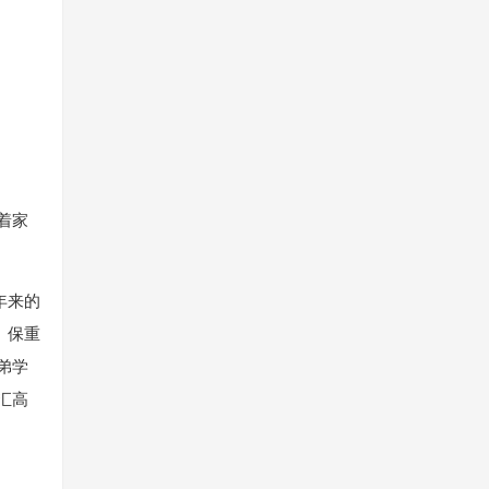
着家
年来的
、保重
弟学
汇高