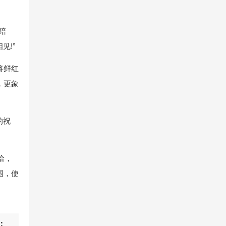
陪
见!”
将鲜红
，更象
的祝
洽，
围，使
：