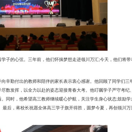
着学子的心弦。三年前，他们怀揣梦想走进领川万汇;今天，他们将带
。
并向辛勤付出的教师和陪伴的家长表示衷心感谢。他回顾了同学们三
学尽数发挥，以全力以赴的姿态迎接青春大考。他叮嘱学子严守考纪
盾。同时，他希望高三教师继续暖心护航，关注学生身心状态;鼓励学
伴。最后，蒋校长祝愿全体高三学子旗开得胜，圆梦今夏，再创领川万