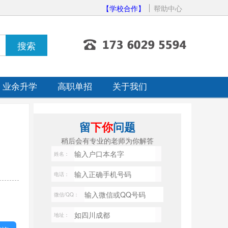
【学校合作】
帮助中心
业余升学
高职单招
关于我们
留
下你
问题
稍后会有专业的老师为你解答
姓名：
电话：
微信/QQ：
地址：