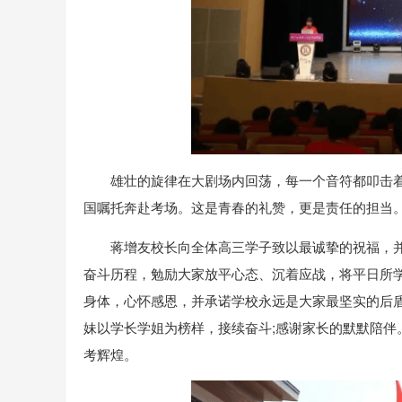
雄壮的旋律在大剧场内回荡，每一个音符都叩击
国嘱托奔赴考场。这是青春的礼赞，更是责任的担当
蒋增友校长向全体高三学子致以最诚挚的祝福，
奋斗历程，勉励大家放平心态、沉着应战，将平日所
身体，心怀感恩，并承诺学校永远是大家最坚实的后
妹以学长学姐为榜样，接续奋斗;感谢家长的默默陪
考辉煌。