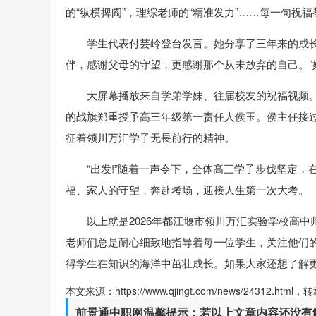
的“纵横捭阖”，理综老师的“精准发力”……每一句祝
学生代表付芸岭登台发言。她分享了三年来的成
伴，感谢父母的守望，更感谢那个从未放弃的自己。”她
大屏幕播放来自学弟学妹、往届校友的祝福视频
的战旗郑重授予高三年级第一责任人侯玉。侯主任接
征着领川万汇学子无畏前行的精神。
“出发!”随着一声令下，全体高三学子步伐坚定
福、家人的守望，奔赴考场，迎接人生第一次大考。
以上就是2026年
都江堰市领川万汇实验学校
高中
老师们总是耐心细致地指导着每一位学生，关注他们
得学生在知识的海洋中茁壮成长。如果大家还想了解
本文来源：https://www.qjingt.com/news/24312.ht
前景通中职网温馨提示：若以上文章内容还没有