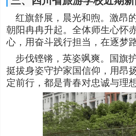
红旗舒展，晨光和煦。激昂
朝阳冉冉升起。全体师生心怀
心，用奋斗践行担当，在逐梦
步伐铿锵，英姿飒爽。国旗
挺拔身姿守护家国信仰，用昂
定前行，都是青春对忠诚与理