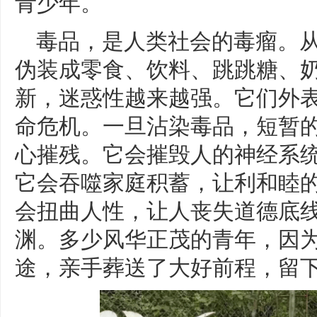
青少年。
毒品，是人类社会的毒瘤。
伪装成零食、饮料、跳跳糖、
新，迷惑性越来越强。它们外
命危机。一旦沾染毒品，短暂
心摧残。它会摧毁人的神经系统
它会吞噬家庭积蓄，让利和睦的
会扭曲人性，让人丧失道德底
渊。多少风华正茂的青年，因
途，亲手葬送了大好前程，留