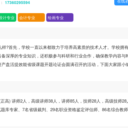
在线
话：
17360295594
设计专业
会计专业
绘画专业
么样?首先，学校一直以来都致力于培养高素质的技术人才。学校拥
具备深厚的专业知识，还积极参与科研和行业合作，确保教学内容与
资产盘活提效能省级课题开题论证会圆满召开的活动，下面大家跟小
(正高) 讲师2人，高级讲师38人，讲师85人，技师28人，高级技师28
试题库专家、7名省级裁判、29名职业资格鉴定评估师、86名综合教