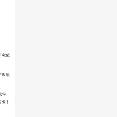
研究成
产教融
发学
各业中