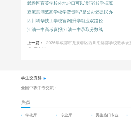
武侯区育英学校外地户口可以读吗?转学插班
双流棠湖艺高学校学费贵吗?是公办还是民办
四川科华技工学校官网|升学就业双路径
江油一中高考喜报|江油一中录取分数线
上一篇：
2026年成都市龙泉驿区西川汇锦都学校教学设
样_齐全吗
学生交流群
全国中职中专交流：
热点
•
学校库
•
专业库
•
男生热门专业
•