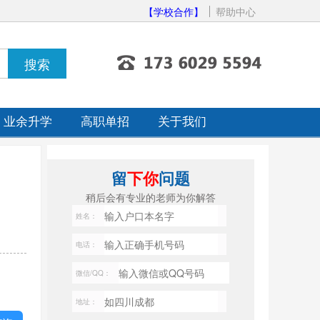
【学校合作】
帮助中心
业余升学
高职单招
关于我们
留
下你
问题
稍后会有专业的老师为你解答
姓名：
电话：
微信/QQ：
地址：