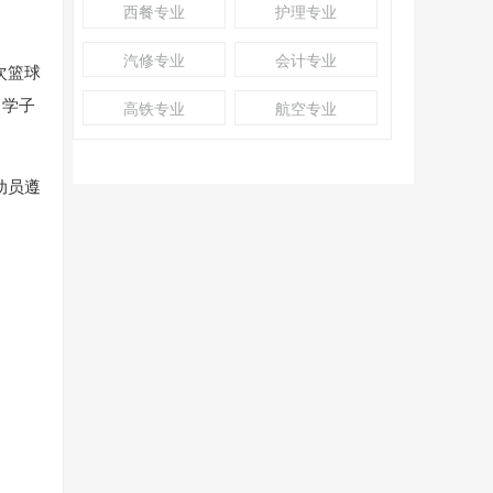
西餐专业
护理专业
汽修专业
会计专业
次篮球
中学子
高铁专业
航空专业
动员遵