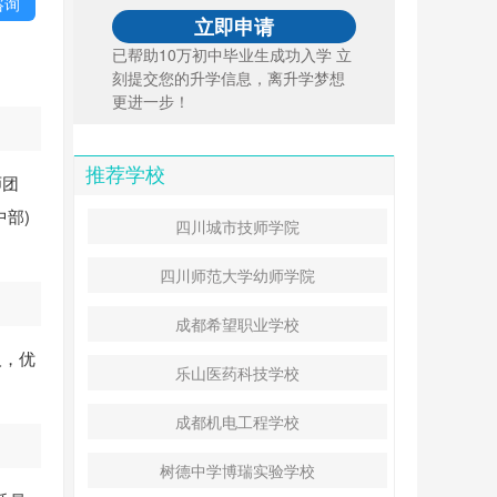
咨询
已帮助10万初中毕业生成功入学 立
刻提交您的升学信息，离升学梦想
更进一步！
推荐学校
师团
部)
四川城市技师学院
四川师范大学幼师学院
成都希望职业学校
人，优
乐山医药科技学校
成都机电工程学校
树德中学博瑞实验学校