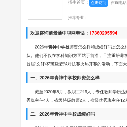
招生首页：
点击访问
咨询电
推荐专业：
欢迎咨询前景通中职网电话：
17360295594
2026年
青神中学校
师资怎么样和成绩好吗是怎么
队。他们不仅在学科知识方面站于前沿，且注重培养学
首届“文轩杯”班级篮球对抗赛火热开赛的活动，下面
一、2026年青神中学校师资怎么样
截至2020年5月，教职工216人，专任教师学历达
秀班主任4人，省级特级教师2人，省级优秀班主任12
二、2026年青神中学校成绩好吗