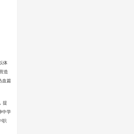
以体
营造
热血篇
，提
神中学
中职