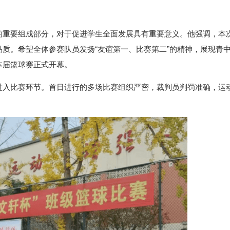
的重要组成部分，对于促进学生全面发展具有重要意义。他强调，本
质。希望全体参赛队员发扬“友谊第一、比赛第二”的精神，展现青
本届篮球赛正式开幕。
进入比赛环节。首日进行的多场比赛组织严密，裁判员判罚准确，运