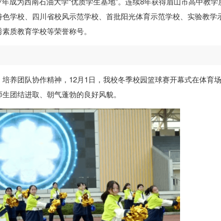
017年成为西南石油大学“优质学生基地”。连续8年获得眉山市高中教学
特色学校、四川省校风示范学校、首批阳光体育示范学校、实验教学
秀素质教育学校等荣誉称号。
培养团队协作精神，12月1日，我校冬季校园篮球赛开幕式在体育
师生团结进取、朝气蓬勃的良好风貌。