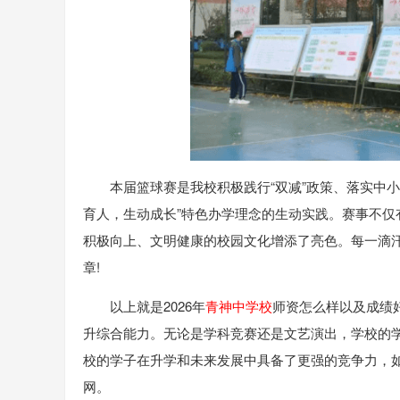
本届篮球赛是我校积极践行“双减”政策、落实中小
育人，生动成长”特色办学理念的生动实践。赛事不
积极向上、文明健康的校园文化增添了亮色。每一滴
章!
以上就是2026年
青神中学校
师资怎么样以及成绩
升综合能力。无论是学科竞赛还是文艺演出，学校的
校的学子在升学和未来发展中具备了更强的竞争力，
网。