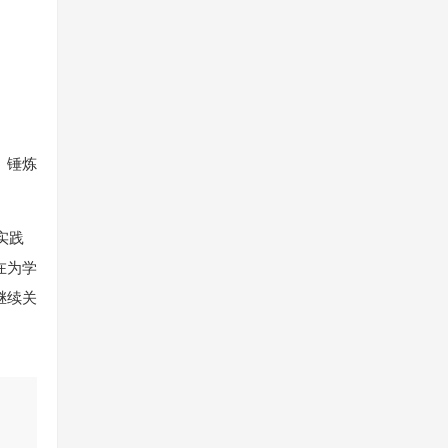
、锤炼
实践
在为学
继续关