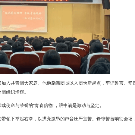
员加入共青团大家庭。他勉励新团员以入团为新起点，牢记誓言、坚
为团组织增辉。
载使命与荣誉的“青春信物”，眼中满是激动与坚定。
的带领下举起右拳，以洪亮激昂的声音庄严宣誓。铮铮誓言响彻会场