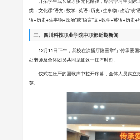
开拓学⽣成⻓成才多元化路径，结合学习⽣实际
类：⽂化课“语⽂+数学+英语+历史+⽣事物+政治”或“
语+历史+⽣事物+政治”或“语言”⽂+数学+英语+历史
三、四川科技职业学院中职部近期新闻
12月11日下午，我校在演播厅隆重举行“传承爱
处老师及全体团员共同见证这一庄严时刻。
仪式在庄严的国歌声中拉开序幕，全体人员肃立
荡。