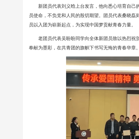
新团员代表刘义晗上台发言，他向悉心培育自己
员使命，不负党和人民的殷切期望。团员代表桑晓磊
员以入团为崭新起点，为实现中国梦贡献青春力量。
老团员代表吴盼盼同学向全体新团员致以热烈祝
奉献为墨彩，在共青团的旗帜下书写无悔的青春华章