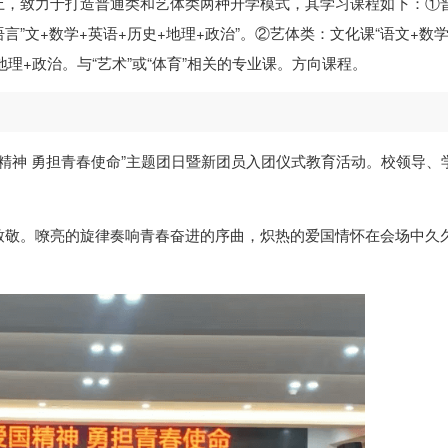
上，致力于打造普通类和艺体类两种升学模式，其学习课程如下：①
语言”⽂+数学+英语+历史+地理+政治”。②艺体类：⽂化课“语⽂+数学
+地理+政治。与“艺术”或“体育”相关的专业课。⽅向课程。
国精神 勇担青春使命”主题团日暨新团员入团仪式教育活动。校领导、
致敬。嘹亮的旋律奏响青春奋进的序曲，炽热的爱国情怀在会场中久