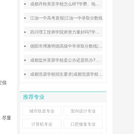
成都丹秋美亚学校怎么样?学费、地址、办学特色汇总
江油一中高考喜报|江油一中录取分数线
四川理工技师学院师资力量好吗?学校地址在哪里
德阳市博雅明德高级中学录取分数线|德阳中考普高参考
成都盐外芙蓉学校是公办还是民办?高考升学率高吗?
成都浩源学校招生要求|成都浩源学校升学率高吗?
定信
推荐专业
城市轨道专业
室内设计专业
，尽显
计算机专业
口腔修复专业