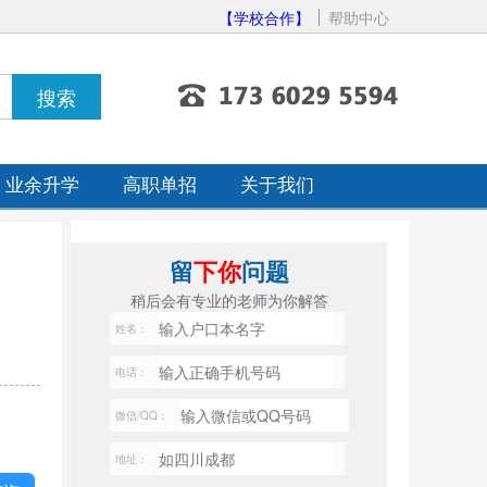
【学校合作】
帮助中心
业余升学
高职单招
关于我们
留
下你
问题
稍后会有专业的老师为你解答
姓名：
电话：
微信/QQ：
地址：