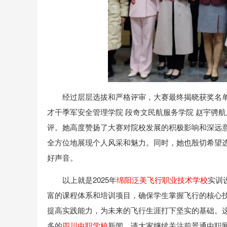
经过层层选拔和严格评审，大赛最终揭晓获奖名单
才干季军安全管理学院 段奇文民航服务学院 赵宇骋
评。她高度赞扬了大赛对院校发展的积极影响和深远
全方位地展现个人风采和魅力。同时，她也殷切希望
好声音。
以上就是2025年
绵阳泛美飞行职业技术学校
实训
富的课程体系和培训项目，确保学生掌握飞行的核心
提高实践能力，为未来的飞行生涯打下坚实的基础。
多的
四川中职学校
新闻，请大家继续关注前景通中职