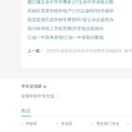
都江堰玉垒中学学费多少?玉垒中学录取分数
武侯区育英学校外地户口可以读吗?转学插班
双流棠湖艺高学校学费贵吗?是公办还是民办
四川科华技工学校官网|升学就业双路径
江油一中高考喜报|江油一中录取分数线
上一篇：
2025年成都东辰外国语学校教学设施如何_教
绍
学生交流群
全国中职中专交流：
热点
•
学校库
•
专业库
•
男生热门专业
•