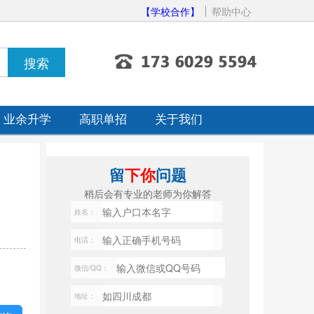
【学校合作】
帮助中心
业余升学
高职单招
关于我们
留
下你
问题
稍后会有专业的老师为你解答
姓名：
电话：
微信/QQ：
地址：