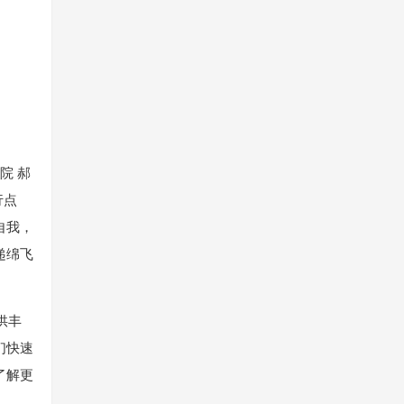
院 郝
行点
自我，
递绵飞
供丰
们快速
了解更