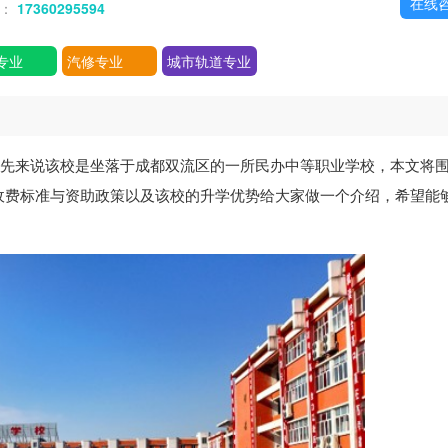
在线
话：
17360295594
专业
汽修专业
城市轨道专业
首先来说该校是坐落于成都双流区的一所民办中等职业学校，本文将
收费标准与资助政策以及该校的升学优势给大家做一个介绍，希望能