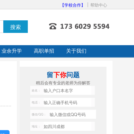
【学校合作】
帮助中心
业余升学
高职单招
关于我们
留
下你
问题
稍后会有专业的老师为你解答
姓名：
电话：
微信/QQ：
地址：