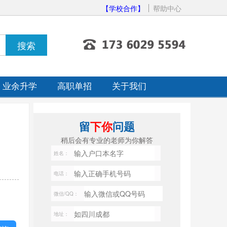
【学校合作】
帮助中心
业余升学
高职单招
关于我们
留
下你
问题
稍后会有专业的老师为你解答
姓名：
电话：
微信/QQ：
地址：