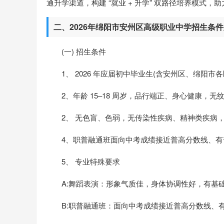
通升学渠道，构建 “就业 + 升学” 双路径培养模式，
二、2026年绵阳市安州区高级职业中学招生条
(一) 招生条件
1、 2026 年应届初中毕业生(含安州区、绵阳
2、年龄 15–18 周岁，品行端正、身心健康
2、 无色盲、色弱，无传染性疾病、精神类疾病
4、职普融通班面向中考成绩接近普高分数线、
5、 专业特殊要求
A:舞蹈表演：形象气质佳，身体协调性好，有基础
B:职普融通班：面向中考成绩接近普高分数线、