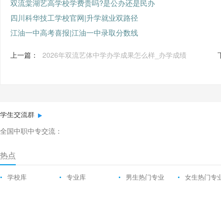
双流棠湖艺高学校学费贵吗?是公办还是民办
四川科华技工学校官网|升学就业双路径
江油一中高考喜报|江油一中录取分数线
上一篇：
2026年双流艺体中学办学成果怎么样_办学成绩
学生交流群
全国中职中专交流：
热点
•
学校库
•
专业库
•
男生热门专业
•
女生热门专