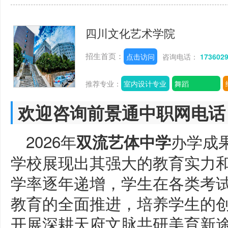
四川文化艺术学院
招生首页：
点击访问
咨询电话：
173602
推荐专业：
室内设计专业
舞蹈
欢迎咨询前景通中职网电话
2026年
办学成果
双流艺体中学
学校展现出其强大的教育实力
学率逐年递增，学生在各类考
教育的全面推进，培养学生的
开展深耕天府文脉共研美育新