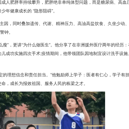
国成人肥胖率持续攀升，肥胖绝非单纯体型问题，而是糖尿病、高血
少年健康成长的 “隐形阻碍”。
是主因，同时叠加遗传、代谢、精神压力、高油高盐饮食、久坐少动
康警钟。
么瘦”，更讲“为什么做医生”。他分享了在非洲援外医疗两年的经历：
幼儿成功实施四次手术;疫情期间，他带领团队因地制宜设计洗手设施
定的理想信念和责任担当。”他勉励师上学子：医者有仁心，学子有
使命，成长为报效祖国、服务人民的栋梁之才。