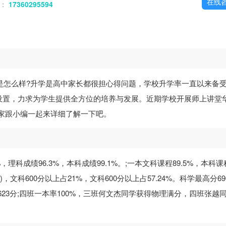
在线
话：
17360295594
是怎么样?升学是高中家长都很担心得问题，学校升学率一直以来备
设置，力求为学生提供全方位的培养与发展。近期学校开展师上讲堂
大家跟小编一起来详细了解一下吧。
3%，理科成绩96.3%，本科成绩99.1%。;一本文科课程89.5%，本科课
7%)，文科600分以上占21%，文科600分以上占57.24%。科学最高分6
分623分;四班一本率100%，三班何文杰同学获得物理满分，四班张越