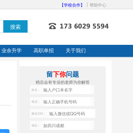
【学校合作】
帮助中心
业余升学
高职单招
关于我们
留
下你
问题
稍后会有专业的老师为你解答
姓名：
电话：
微信/QQ：
地址：