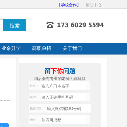
【学校合作】
帮助中心
业余升学
高职单招
关于我们
留
下你
问题
稍后会有专业的老师为你解答
姓名：
电话：
微信/QQ：
地址：