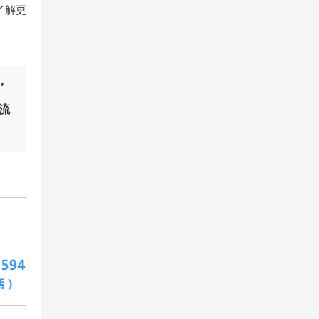
了解更
，
流