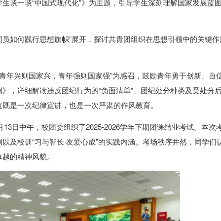
生谈一谈“中国式现代化”》为主题，引导学生深刻理解国家发展蓝
年团员如何践行思想旗帜”展开，探讨共青团组织在思想引领中的关键作
、“青年兴则国家兴，青年强则国家强”为感召，鼓励青年勇于创新、自
》，详细解读违反团纪行为的“负面清单”、团纪处分种类及受处分
这既是一次纪律宣讲，也是一次严肃的作风教育。
13日中午，校团委组织了2025-2026学年下期团课结业考试。本次
以及校训“习与智长·友爱心成”的实践内涵。考场秩序井然，同学们
卓越的精神风貌。