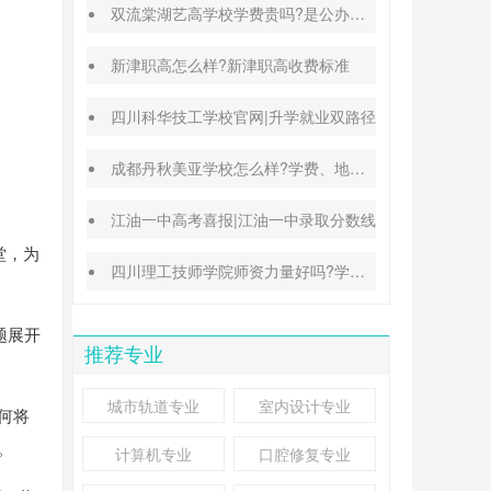
双流棠湖艺高学校学费贵吗?是公办还是民办
新津职高怎么样?新津职高收费标准
四川科华技工学校官网|升学就业双路径
成都丹秋美亚学校怎么样?学费、地址、办学特色汇总
江油一中高考喜报|江油一中录取分数线
堂，为
四川理工技师学院师资力量好吗?学校地址在哪里
题展开
推荐专业
城市轨道专业
室内设计专业
何将
。
计算机专业
口腔修复专业