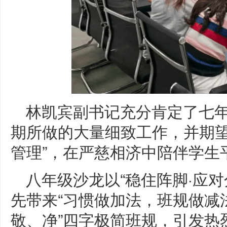
林凯宾副书记充分肯定了七
期所做的大量细致工作，并期望
管理”，在严慈相济中陪伴学生
八年级沙龙以“稳住阵脚·应
先带来“习惯做加法，班规做减
敬、净”四字极简班规，引发热