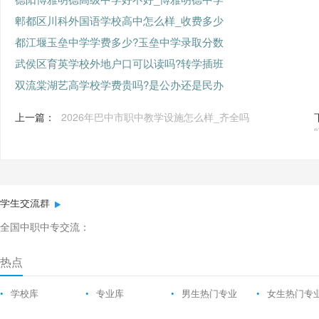
郫都区川科外国语学校高中怎么样_收费多少
都江堰玉垒中学学费多少?玉垒中学录取分数
武侯区育英学校外地户口可以读吗?转学插班
双流棠湖艺高学校学费贵吗?是公办还是民办
上一篇：
2026年巴中市职中教学设施怎么样_齐全吗
学生交流群
全国中职中专交流：
热点
•
学校库
•
专业库
•
男生热门专业
•
女生热门专