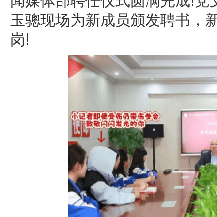
玉骢现场为新成员颁发聘书，
岗!