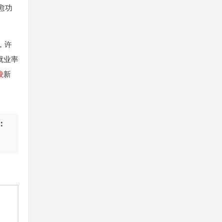
愈功
，许
就业率
校
新
：