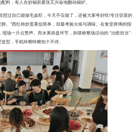
的配料，有人在炒锅前紧张又兴奋地翻动锅铲。
没想过自己能做毛血旺，今天不仅做了，还被大家夸好吃!专注切菜
安静。”西红柿炒蛋看似简单，却最考验火候与调味。在食堂师傅的指
，现场一片点赞声。而水果拼盘环节，则堪称整场活动的 “治愈担当”
爱造型，手机咔嚓咔嚓拍个不停。