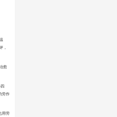
温
评，
治愈
办四
的劳作
也用劳