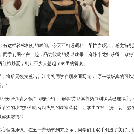
很少有这样轻松相处的时间。今天互相递调料、帮忙尝咸淡，感觉特别
桌，同学们围坐在一起，品尝彼此的劳动成果，麻辣小龙虾获得一致好
的西红柿炒蛋，则让不少人想起了家里的餐桌。
面，将后厨恢复整洁。江尚礼同学在朋友圈写道：“原来做饭真的可以
。”
织分管负责人侯兰同志介绍：“创享”劳动素养拓展训练营已连续举
季节性的小龙虾和最有烟火气的家常菜肴，让学生在择、洗、切、炒
缓解焦虑情绪。
的心理健康课。在五一劳动节到来之际，同学们用双手创造了美好，