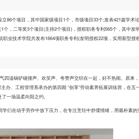
立86个项目，其中国家级项目1个，市级项目33个;发表421篇学术论
1个，二等奖3个项目(主持2个项目)，授权职务专利565个，其中发
建筑职业技术学院共发布1664项职务专利(发明授权22项，实用新型授权1
香气四溢锅铲碰撞声、欢笑声、夸赞声交织在一起，好不热闹。原来
部主办、工程管理系承办的第四期 “创享”劳动素养拓展训练营，在五
赴了一场温柔向阳之约。
想让同学们在动手劳作中放下压力，在专注烹饪中舒缓情绪，用最朴素的