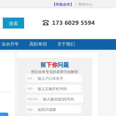
【学校合作】
帮助中心
业余升学
高职单招
关于我们
留
下你
问题
稍后会有专业的老师为你解答
姓名：
电话：
微信/QQ：
地址：