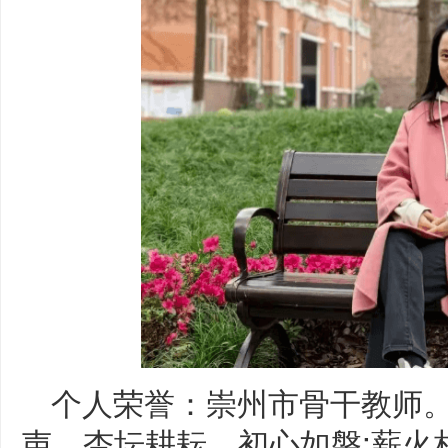
个人荣誉：崇州市骨干教师
声。杏坛耕耘，初心如磐;薪火