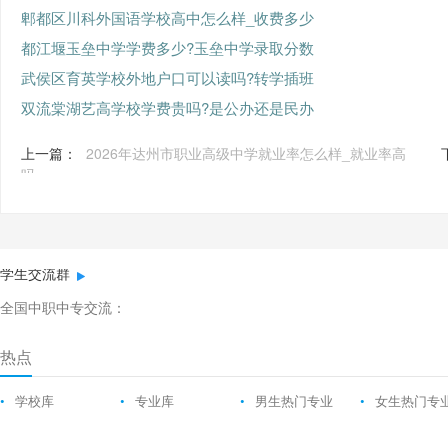
郫都区川科外国语学校高中怎么样_收费多少
都江堰玉垒中学学费多少?玉垒中学录取分数
武侯区育英学校外地户口可以读吗?转学插班
双流棠湖艺高学校学费贵吗?是公办还是民办
上一篇：
2026年达州市职业高级中学就业率怎么样_就业率高
吗
学生交流群
全国中职中专交流：
热点
•
学校库
•
专业库
•
男生热门专业
•
女生热门专