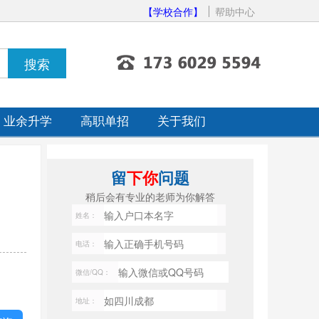
【学校合作】
帮助中心
业余升学
高职单招
关于我们
留
下你
问题
稍后会有专业的老师为你解答
姓名：
电话：
微信/QQ：
地址：