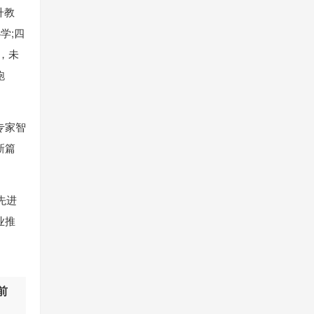
升教
学;四
，未
跑
专家智
新篇
先进
业推
前