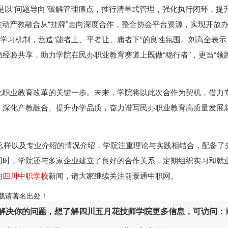
是以“问题导向”破解管理痛点，推行清单式管理，强化执行闭环，提
推动产教融合从“挂牌”走向深度合作，整合协会平台资源，实现开放办
界学习机制，营造“能者上、平者让、庸者下”的良性氛围。刘高全表示
经验共享，助力学院在民办职业教育赛道上既做“稳行者”，更当“领
化职业教育改革的关键一步。未来，学院将以此次合作为契机，借力
、深化产教融合、提升办学品质，奋力谱写民办职业教育高质量发展
么样以及专业介绍的情况介绍，学院注重理论与实践相结合，配备了
同时，学院还与多家企业建立了良好的合作关系，定期组织实习和就
的
四川中职学校
新闻，请大家继续关注前景通中职网。
ml，转载请著名出处！
解决你的问题，想了解四川五月花技师学院更多信息，可访问：