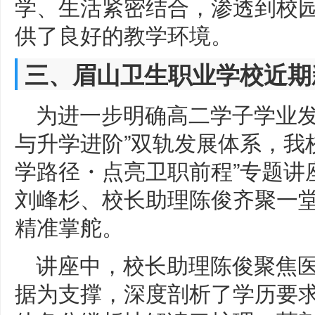
学、生活紧密结合，渗透到校
供了良好的教学环境。
三、眉山卫生职业学校近期
为进一步明确高二学子学业发
与升学进阶”双轨发展体系，我校
学路径・点亮卫职前程”专题讲
刘峰杉、校长助理陈俊齐聚一
精准掌舵。
讲座中，校长助理陈俊聚焦
据为支撑，深度剖析了学历要