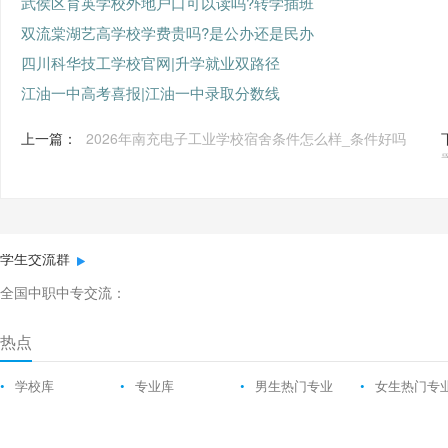
武侯区育英学校外地户口可以读吗?转学插班
双流棠湖艺高学校学费贵吗?是公办还是民办
四川科华技工学校官网|升学就业双路径
江油一中高考喜报|江油一中录取分数线
上一篇：
2026年南充电子工业学校宿舍条件怎么样_条件好吗
学生交流群
全国中职中专交流：
热点
•
学校库
•
专业库
•
男生热门专业
•
女生热门专