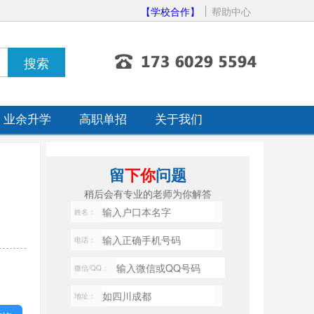
【学校合作】
帮助中心
业余升学
高职单招
关于我们
留
下你
问题
稍后会有专业的老师为你解答
姓名：
电话：
微信/QQ：
地址：