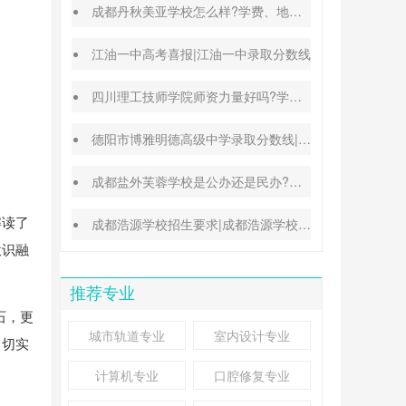
成都丹秋美亚学校怎么样?学费、地址、办学特色汇总
江油一中高考喜报|江油一中录取分数线
四川理工技师学院师资力量好吗?学校地址在哪里
德阳市博雅明德高级中学录取分数线|德阳中考普高参考
成都盐外芙蓉学校是公办还是民办?高考升学率高吗?
解读了
成都浩源学校招生要求|成都浩源学校升学率高吗?
意识融
推荐专业
石，更
城市轨道专业
室内设计专业
，切实
计算机专业
口腔修复专业