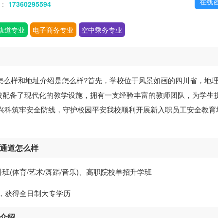
在线
话：
17360295594
轨道专业
电子商务专业
空中乘务专业
怎么样和地址介绍是怎么样?首先，学校位于风景如画的四川省，地
校配备了现代化的教学设施，拥有一支经验丰富的教师团队，为学生
安兴科筑牢安全防线，守护校园平安我校顺利开展新入职员工安全教育
学通道怎么样
(体育/艺术/舞蹈/音乐)、高职院校单招升学班
校，获得全日制大专学历
址介绍