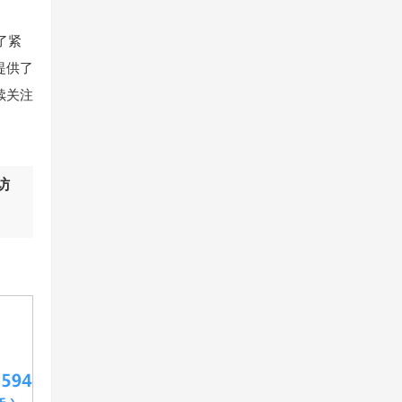
了紧
提供了
续关注
访