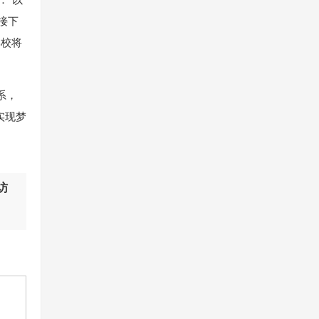
接下
学校将
系，
实现梦
。
访