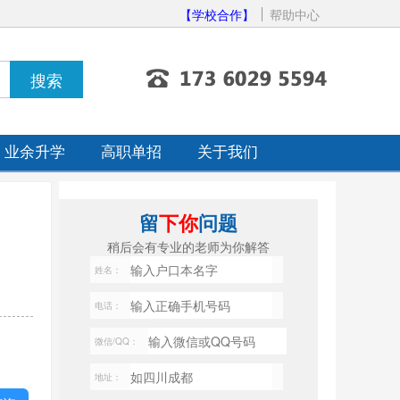
【学校合作】
帮助中心
业余升学
高职单招
关于我们
留
下你
问题
稍后会有专业的老师为你解答
姓名：
电话：
微信/QQ：
地址：