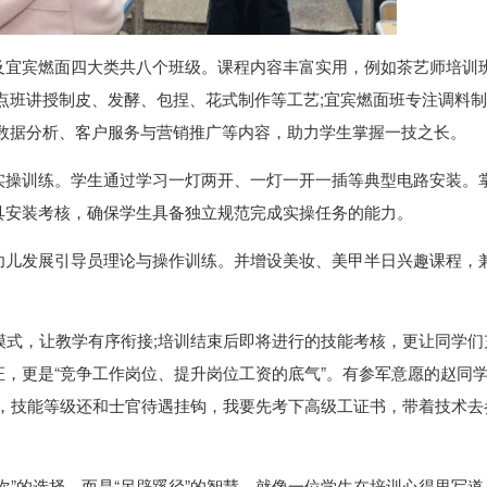
及宜宾燃面四大类共八个班级。课程内容丰富实用，例如茶艺师培训
点班讲授制皮、发酵、包捏、花式制作等工艺;宜宾燃面班专注调料
、数据分析、客户服务与营销推广等内容，助力学生掌握一技之长。
实操训练。学生通过学习一灯两开、一灯一开一插等典型电路安装。
具安装考核，确保学生具备独立规范完成实操任务的能力。
幼儿发展引导员理论与操作训练。并增设美妆、美甲半日兴趣课程，
。
管理模式，让教学有序衔接;培训结束后即将进行的技能考核，更让同学们
，更是“竞争工作岗位、提升岗位工资的底气”。有参军意愿的赵同
集，技能等级还和士官待遇挂钩，我要先考下高级工证书，带着技术去
”的选择，而是“另辟蹊径”的智慧。就像一位学生在培训心得里写道