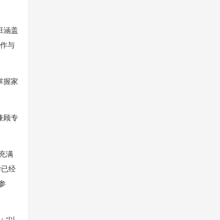
班涵盖
制作与
掌握家
兼顾专
充满
学已经
参
：“以