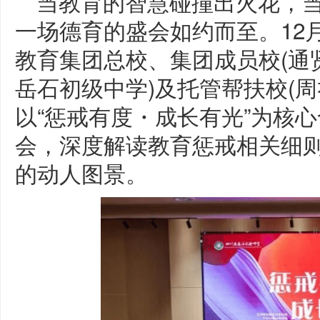
当教育的智慧碰撞出火花，
一场德育的盛会如约而至。12
教育集团总校、集团成员校(通
岳石初级中学)及托管帮扶校(
以“惩戒有度・成长有光”为核
会，深度解读教育惩戒相关细
的动人图景。