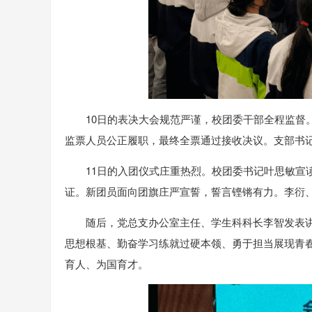
10日的表决大会规范严谨，校团委干部全程监督
监票人员公正履职，最终全票通过接收决议。支部书
11日的入团仪式庄重热烈。校团委书记叶思敏宣
证。新团员面向团旗庄严宣誓，誓言铿锵有力。李衍
随后，党总支办公室主任、学生科科长李智发表
思想根基、勤奋学习练就过硬本领、勇于担当展现青
育人、为国育才。