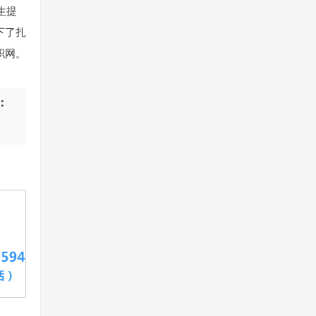
生提
下了扎
职网。
：