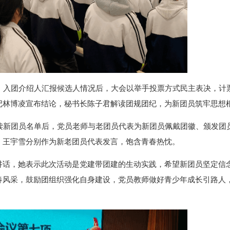
。入团介绍人汇报候选人情况后，大会以举手投票方式民主表决，计
记林博凌宣布结论，秘书长陈子君解读团规团纪，为新团员筑牢思想
读新团员名单后，党员老师与老团员代表为新团员佩戴团徽、颁发团
、王宇雪分别作为新老团员代表发言，饱含青春热忱。
讲话，她表示此次活动是党建带团建的生动实践，希望新团员坚定信
春风采，鼓励团组织强化自身建设，党员教师做好青少年成长引路人