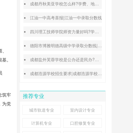
成都丹秋美亚学校怎么样?学费、地址、办学特色汇总
江油一中高考喜报|江油一中录取分数线
四川理工技师学院师资力量好吗?学校地址在哪里
德阳市博雅明德高级中学录取分数线|德阳中考普高参考
票、
根基。
成都盐外芙蓉学校是公办还是民办?高考升学率高吗?
员
成都浩源学校招生要求|成都浩源学校升学率高吗?
念筑牢
推荐专业
，为党
城市轨道专业
室内设计专业
计算机专业
口腔修复专业