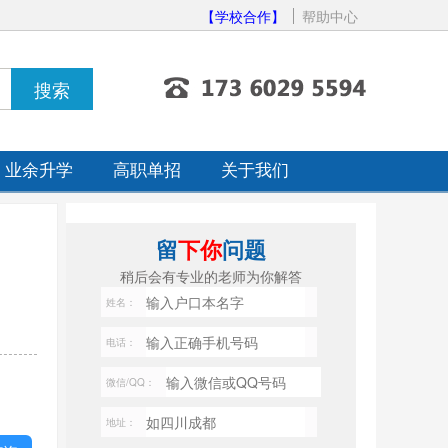
【学校合作】
帮助中心
业余升学
高职单招
关于我们
留
下你
问题
稍后会有专业的老师为你解答
姓名：
电话：
微信/QQ：
地址：