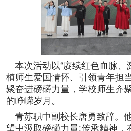
本次活动以“赓续红色血脉、
植师生爱国情怀、引领青年担
聚奋进磅礴力量，学校师生齐
的峥嵘岁月。
青苏职中副校长唐勇致辞。
望中汲取磅礴力量;传承精神，