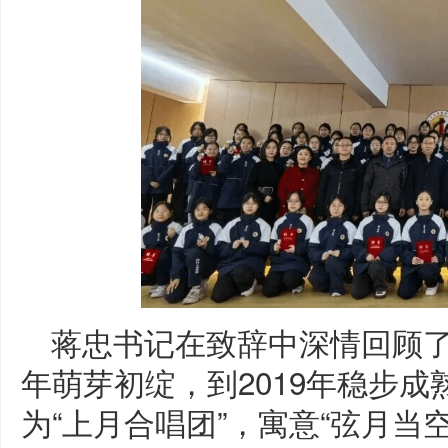
蒋忠书记在致辞中深情回顾了
年萌芽初绽，到2019年稳步成
为“上月合唱团”，寓意“弦月当