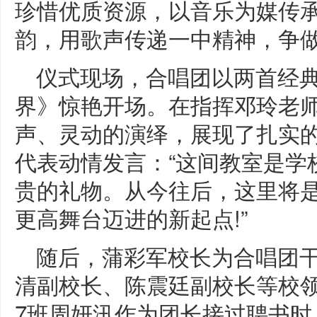
珍惜优质资源，以音乐为媒传承
韵，用歌声传递一中精神，争
仪式现场，合唱团以两首经
界》惊艳开场。在指挥邓玲老
声、灵动的演绎，展现了扎实
代表动情发言：“这间教室是学
贵的礼物。从今往后，这里将
更高舞台迈进的新起点!”
随后，蒲彩军校长为合唱团
清副校长、陈震廷副校长等校
7班周妍汛作为团长接过聘书时