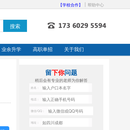
【学校合作】
帮助中心
业余升学
高职单招
关于我们
留
下你
问题
稍后会有专业的老师为你解答
姓名：
电话：
微信/QQ：
地址：