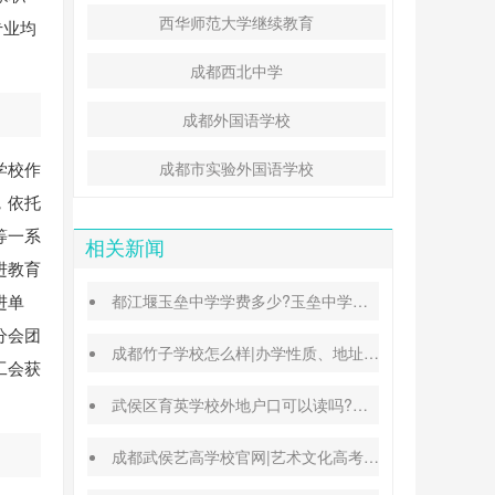
西华师范大学继续教育
专业均
成都西北中学
成都外国语学校
学校作
成都市实验外国语学校
，依托
等一系
相关新闻
进教育
进单
都江堰玉垒中学学费多少?玉垒中学录取分数线
分会团
成都竹子学校怎么样|办学性质、地址、学费汇总
工会获
武侯区育英学校外地户口可以读吗?转学插班条件
成都武侯艺高学校官网|艺术文化高考班能高考吗