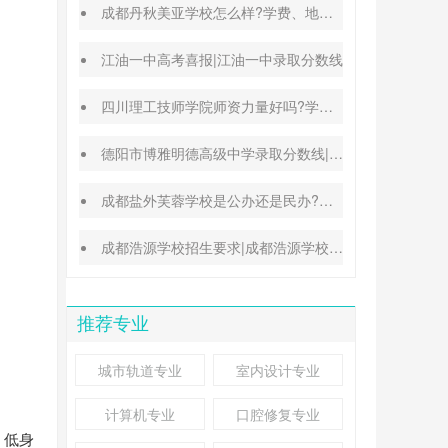
成都丹秋美亚学校怎么样?学费、地址、办学特色汇总
江油一中高考喜报|江油一中录取分数线
四川理工技师学院师资力量好吗?学校地址在哪里
德阳市博雅明德高级中学录取分数线|德阳中考普高参考
成都盐外芙蓉学校是公办还是民办?高考升学率高吗?
成都浩源学校招生要求|成都浩源学校升学率高吗?
推荐专业
城市轨道专业
室内设计专业
计算机专业
口腔修复专业
，低身