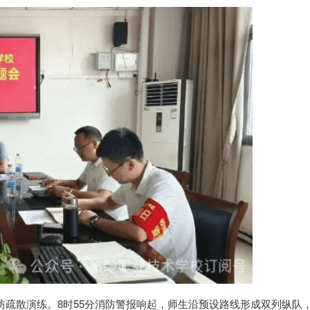
消防疏散演练。8时55分消防警报响起，师生沿预设路线形成双列纵队