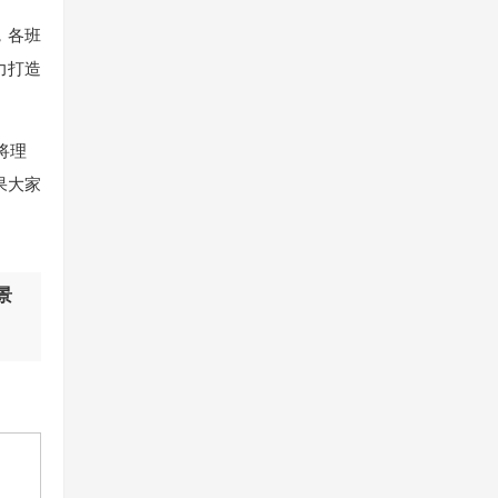
，各班
力打造
将理
果大家
景