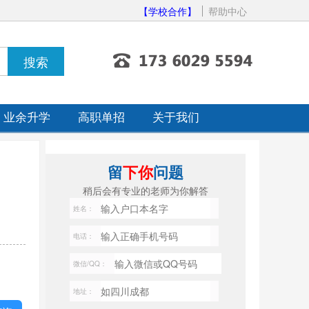
【学校合作】
帮助中心
业余升学
高职单招
关于我们
留
下你
问题
稍后会有专业的老师为你解答
姓名：
电话：
微信/QQ：
地址：