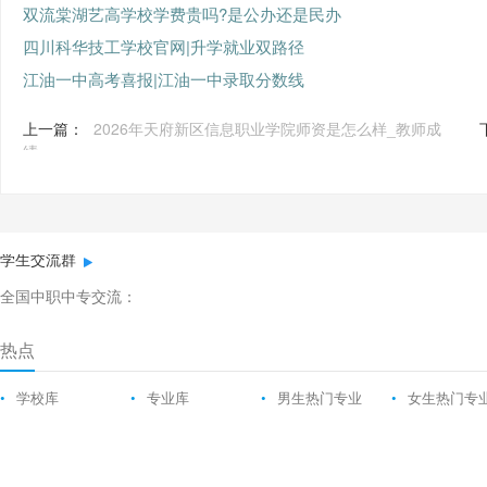
双流棠湖艺高学校学费贵吗?是公办还是民办
四川科华技工学校官网|升学就业双路径
江油一中高考喜报|江油一中录取分数线
上一篇：
2026年天府新区信息职业学院师资是怎么样_教师成
绩
学生交流群
全国中职中专交流：
热点
•
学校库
•
专业库
•
男生热门专业
•
女生热门专