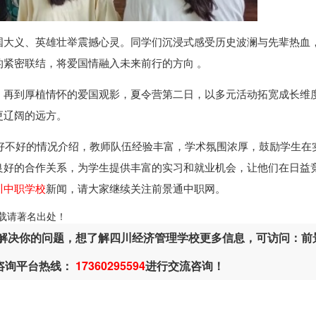
国大义、英雄壮举震撼心灵。同学们沉浸式感受历史波澜与先辈热血
紧密联结，将爱国情融入未来前行的方向 。
，再到厚植情怀的爱国观影，夏令营第二日，以多元活动拓宽成长维
更辽阔的远方。
好不好的情况介绍，教师队伍经验丰富，学术氛围浓厚，鼓励学生在
良好的合作关系，为学生提供丰富的实习和就业机会，让他们在日益
川中职学校
新闻，请大家继续关注前景通中职网。
ml，转载请著名出处！
解决你的问题，想了解四川经济管理学校更多信息，可访问：前
或咨询平台热线：
17360295594
进行交流咨询！