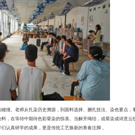
的碰撞。老师从扎染历史溯源，到面料选择、捆扎技法、染色要点，
染料，在等待中期待色彩晕染的惊喜。当解开绳结，或晕染成诗意云
们认真研学的成果，更是传统工艺焕新的青春注脚 。