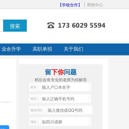
【学校合作】
帮助中心
业余升学
高职单招
关于我们
留
下你
问题
稍后会有专业的老师为你解答
姓名：
电话：
微信/QQ：
地址：