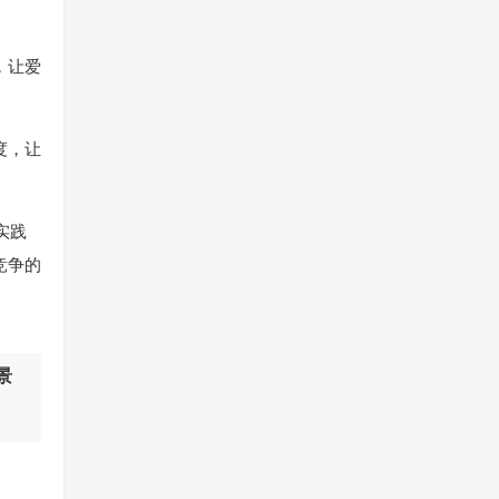
，让爱
度，让
实践
竞争的
景