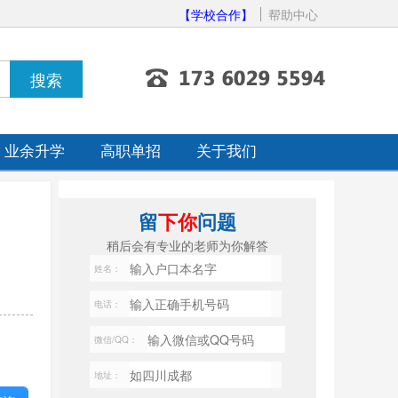
【学校合作】
帮助中心
业余升学
高职单招
关于我们
留
下你
问题
稍后会有专业的老师为你解答
姓名：
电话：
微信/QQ：
地址：