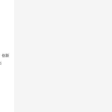
、创新
出