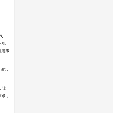
灵
人机
注意事
为舵，
，让
要求，