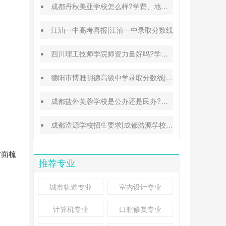
成都丹秋美亚学校怎么样?学费、地址、办学特色汇总
江油一中高考喜报|江油一中录取分数线
四川理工技师学院师资力量好吗?学校地址在哪里
德阳市博雅明德高级中学录取分数线|德阳中考普高参考
成都盐外芙蓉学校是公办还是民办?高考升学率高吗?
成都浩源学校招生要求|成都浩源学校升学率高吗?
方面梳
推荐专业
城市轨道专业
室内设计专业
计算机专业
口腔修复专业