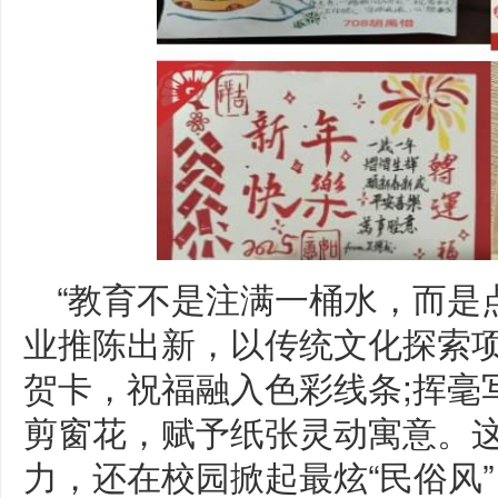
“教育不是注满一桶水，而是
业推陈出新，以传统文化探索
贺卡，祝福融入色彩线条;挥毫
剪窗花，赋予纸张灵动寓意。
力，还在校园掀起最炫“民俗风