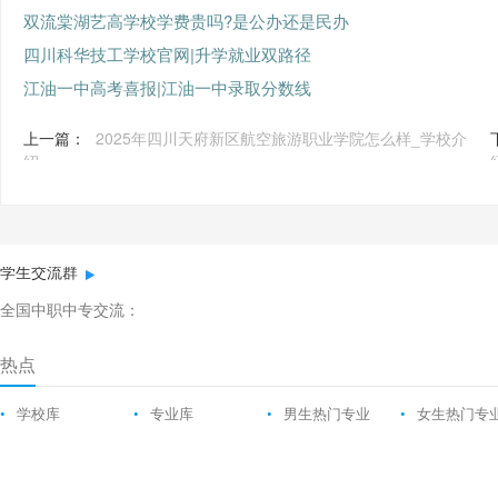
双流棠湖艺高学校学费贵吗?是公办还是民办
四川科华技工学校官网|升学就业双路径
江油一中高考喜报|江油一中录取分数线
上一篇：
2025年四川天府新区航空旅游职业学院怎么样_学校介
绍
学生交流群
全国中职中专交流：
热点
•
学校库
•
专业库
•
男生热门专业
•
女生热门专