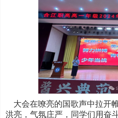
大会在嘹亮的国歌声中拉开
洪亮，气氛庄严，同学们用奋