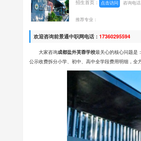
招生首页：
点击访问
咨询电
推荐专业：
欢迎咨询前景通中职网电话：
17360295594
大家咨询
成都盐外芙蓉学校
最关心的核心问题是
公示收费拆分小学、初中、高中全学段费用明细，全