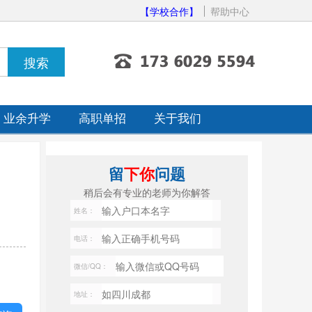
【学校合作】
帮助中心
业余升学
高职单招
关于我们
留
下你
问题
稍后会有专业的老师为你解答
姓名：
电话：
微信/QQ：
地址：