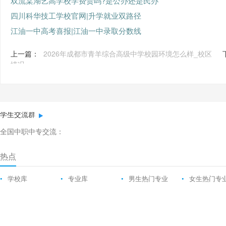
双流棠湖艺高学校学费贵吗?是公办还是民办
四川科华技工学校官网|升学就业双路径
江油一中高考喜报|江油一中录取分数线
上一篇：
2026年成都市青羊综合高级中学校园环境怎么样_校区
情况
学生交流群
全国中职中专交流：
热点
•
学校库
•
专业库
•
男生热门专业
•
女生热门专