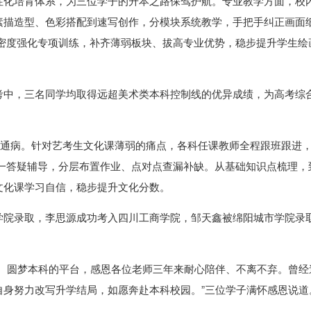
性化培育体系，为三位学子的升本之路保驾护航。专业教学方面，校
素描造型、色彩搭配到速写创作，分模块系统教学，手把手纠正画面
高密度强化专项训练，补齐薄弱板块、拔高专业优势，稳步提升学生绘
考中，三名同学均取得远超美术类本科控制线的优异成绩，为高考综
的通病。针对艺考生文化课薄弱的痛点，各科任课教师全程跟班跟进
对一答疑辅导，分层布置作业、点对点查漏补缺。从基础知识点梳理，
文化课学习自信，稳步提升文化分数。
学院录取，李思源成功考入四川工商学院，邹天鑫被绵阳城市学院录
盘、圆梦本科的平台，感恩各位老师三年来耐心陪伴、不离不弃。曾经
自身努力改写升学结局，如愿奔赴本科校园。”三位学子满怀感恩说道