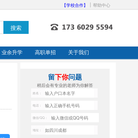
【学校合作】
帮助中心
业余升学
高职单招
关于我们
留
下你
问题
稍后会有专业的老师为你解答
姓名：
电话：
微信/QQ：
地址：