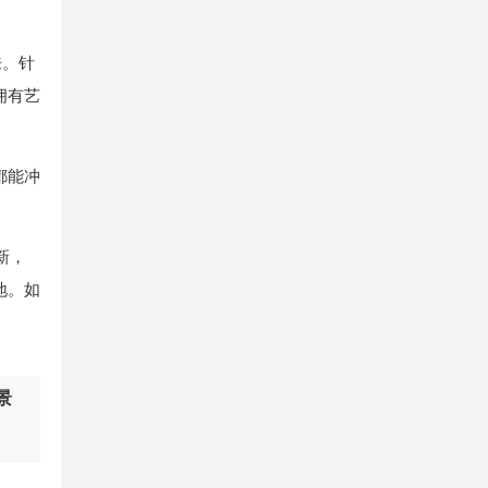
来。针
拥有艺
都能冲
新，
地。如
景