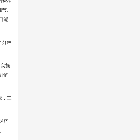
内资深
细节、
画能
合分冲
，实施
到解
取，三
迷茫
。