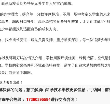
，而是我校长期坚持多元升学育人的常态成果。
”的办学理念，摒弃单一分数评判标准，不用一场中考定义学生的未
术高考、职教对口升学、高职单招等多条升学赛道，让文化课薄弱但
的少年都能找到适配自己的成长方向。
台、找准成长赛道、遇见负责良师、坚持踏实深耕，每一位追梦少年
样以及环境好吗的情况介绍，学校周围环境优美，绿树成荫，空气清
力。学校的宿舍条件和环境都值得称赞，是学子们追求梦想的理想之
续关注前景通中职网。
ml，转载请著名出处！
解决你的问题，想了解眉山科学技术学校更多信息，可访问：前
或咨询平台热线：
17360295594
进行交流咨询！