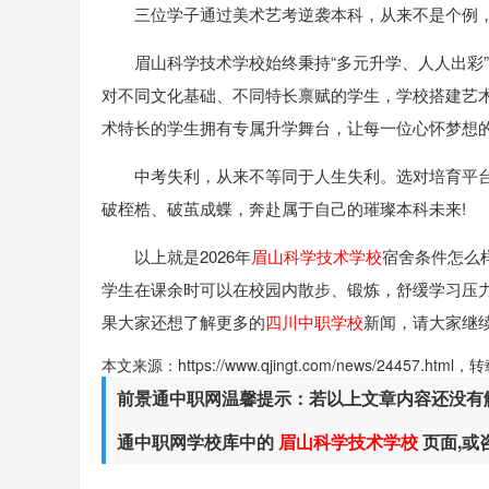
三位学子通过美术艺考逆袭本科，从来不是个例
眉山科学技术学校始终秉持“多元升学、人人出彩
对不同文化基础、不同特长禀赋的学生，学校搭建艺
术特长的学生拥有专属升学舞台，让每一位心怀梦想
中考失利，从来不等同于人生失利。选对培育平
破桎梏、破茧成蝶，奔赴属于自己的璀璨本科未来!
以上就是2026年
眉山科学技术学校
宿舍条件怎么
学生在课余时可以在校园内散步、锻炼，舒缓学习压
果大家还想了解更多的
四川中职学校
新闻，请大家继
本文来源：https://www.qjingt.com/news/24457.ht
前景通中职网温馨提示：若以上文章内容还没有
通中职网学校库中的
眉山科学技术学校
页面,