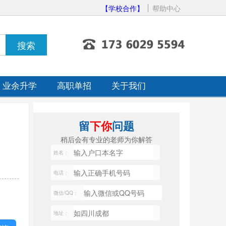
【学校合作】
帮助中心
业余升学
高职单招
关于我们
留
下你
问题
稍后会有专业的老师为你解答
姓名：
电话：
微信/QQ：
地址：