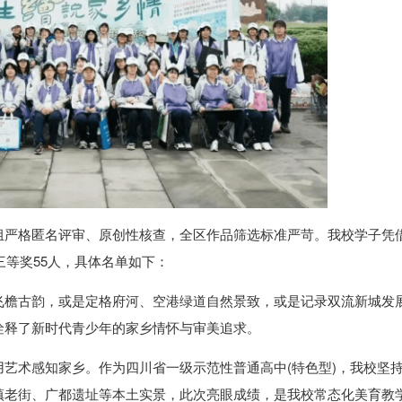
组严格匿名评审、原创性核查，全区作品筛选标准严苛。我校学子凭
三等奖55人，具体名单如下：
飞檐古韵，或是定格府河、空港绿道自然景致，或是记录双流新城发
诠释了新时代青少年的家乡情怀与审美追求。
艺术感知家乡。作为四川省一级示范性普通高中(特色型)，我校坚
镇老街、广都遗址等本土实景，此次亮眼成绩，是我校常态化美育教