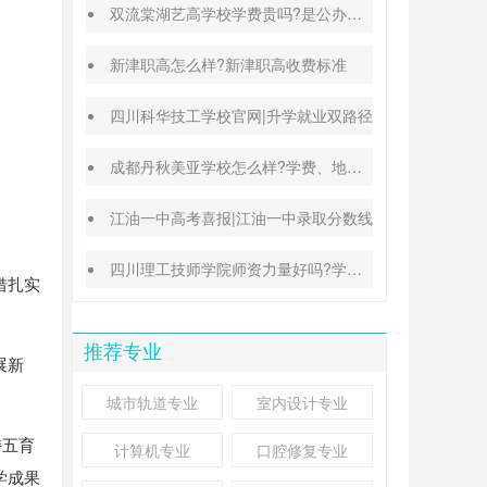
双流棠湖艺高学校学费贵吗?是公办还是民办
新津职高怎么样?新津职高收费标准
四川科华技工学校官网|升学就业双路径
成都丹秋美亚学校怎么样?学费、地址、办学特色汇总
江油一中高考喜报|江油一中录取分数线
四川理工技师学院师资力量好吗?学校地址在哪里
借扎实
推荐专业
展新
城市轨道专业
室内设计专业
持五育
计算机专业
口腔修复专业
学成果